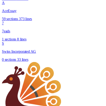
A
AceEssay
59 sections
373 lines
7
7eads
1 sections
8 lines
S
Swiss Incorporated AG
0 sections
33 lines