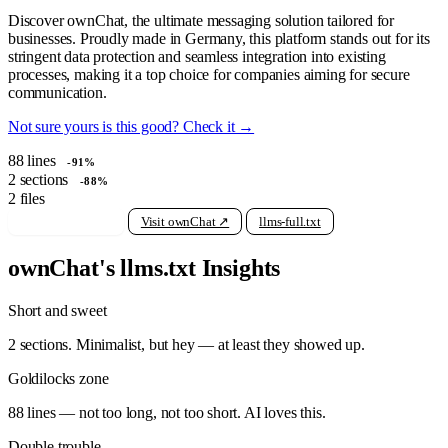
Discover ownChat, the ultimate messaging solution tailored for
businesses. Proudly made in Germany, this platform stands out for its
stringent data protection and seamless integration into existing
processes, making it a top choice for companies aiming for secure
communication.
Not sure yours is this good? Check it →
88
lines
-91%
2
sections
-88%
2
files
View raw llms.txt
Visit ownChat ↗
llms-full.txt
ownChat's llms.txt Insights
Short and sweet
2 sections. Minimalist, but hey — at least they showed up.
Goldilocks zone
88 lines — not too long, not too short. AI loves this.
Double trouble