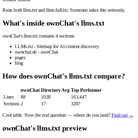
Runs both llms.txt and llms-full.txt. Someone takes this seriously.
What's inside ownChat's llms.txt
ownChat's llms.txt contains 4 sections:
LLMs.txt - Sitemap for AI content discovery
ownchat.de - ownChat
pages
blog
How does ownChat's llms.txt compare?
ownChat
Directory Avg
Top Performer
Lines
88
1028
163,447
Sections
2
17
3207
Cool table. Now the real question — where do
you
land?
Find out →
ownChat's llms.txt preview