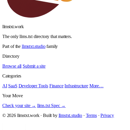
llmstxt
.
work
The only llms.txt directory that matters.
Part of the
llmstxt.studio
family
Directory
Browse all
Submit a site
Categories
AI
SaaS
Developer Tools
Finance
Infrastructure
More…
Your Move
Check your site →
llms.txt Spec →
© 2026 llmstxt.work · Built by
llmstxt.studio
·
Terms
·
Privacy
Add yours