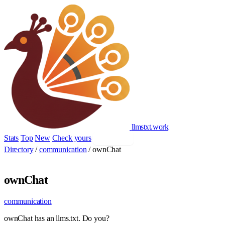
llmstxt
.
work
Stats
Top
New
Check yours
Add yours
Directory
/
communication
/
ownChat
ownChat
communication
ownChat has an llms.txt. Do you?