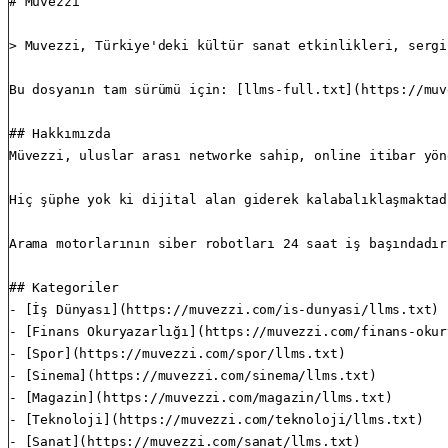
# Müvezzi

> Muvezzi, Türkiye'deki kültür sanat etkinlikleri, sergi
Bu dosyanın tam sürümü için: [llms-full.txt](https://muv
## Hakkımızda

Müvezzi, uluslar arası networke sahip, online itibar yön
Hiç şüphe yok ki dijital alan giderek kalabalıklaşmaktad
Arama motorlarının siber robotları 24 saat iş başındadır
## Kategoriler

- [İş Dünyası](https://muvezzi.com/is-dunyasi/llms.txt)

- [Finans Okuryazarlığı](https://muvezzi.com/finans-okur
- [Spor](https://muvezzi.com/spor/llms.txt)

- [Sinema](https://muvezzi.com/sinema/llms.txt)

- [Magazin](https://muvezzi.com/magazin/llms.txt)

- [Teknoloji](https://muvezzi.com/teknoloji/llms.txt)

- [Sanat](https://muvezzi.com/sanat/llms.txt)
