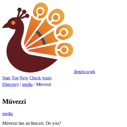
llmstxt
.
work
Stats
Top
New
Check yours
Add yours
Directory
/
media
/
Müvezzi
Müvezzi
media
Müvezzi has an llms.txt. Do you?