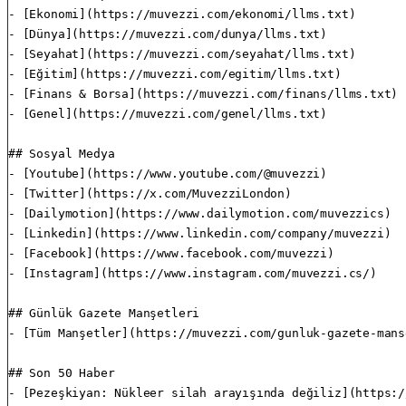
- [Ekonomi](https://muvezzi.com/ekonomi/llms.txt)

- [Dünya](https://muvezzi.com/dunya/llms.txt)

- [Seyahat](https://muvezzi.com/seyahat/llms.txt)

- [Eğitim](https://muvezzi.com/egitim/llms.txt)

- [Finans & Borsa](https://muvezzi.com/finans/llms.txt)

- [Genel](https://muvezzi.com/genel/llms.txt)

## Sosyal Medya

- [Youtube](https://www.youtube.com/@muvezzi)

- [Twitter](https://x.com/MuvezziLondon)

- [Dailymotion](https://www.dailymotion.com/muvezzics)

- [Linkedin](https://www.linkedin.com/company/muvezzi)

- [Facebook](https://www.facebook.com/muvezzi)

- [Instagram](https://www.instagram.com/muvezzi.cs/)

## Günlük Gazete Manşetleri

- [Tüm Manşetler](https://muvezzi.com/gunluk-gazete-mans
## Son 50 Haber

- [Pezeşkiyan: Nükleer silah arayışında değiliz](https:/