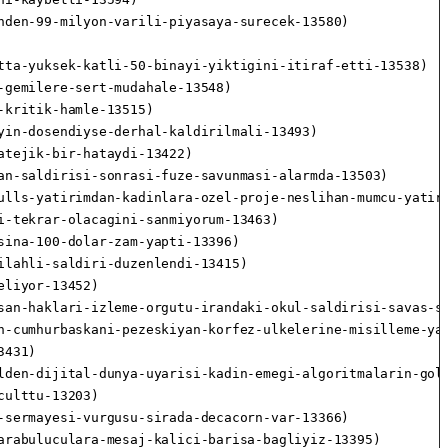
den-99-milyon-varili-piyasaya-surecek-13580)

ta-yuksek-katli-50-binayi-yiktigini-itiraf-etti-13538)

gemilere-sert-mudahale-13548)

kritik-hamle-13515)

in-dosendiyse-derhal-kaldirilmali-13493)

tejik-bir-hataydi-13422)

n-saldirisi-sonrasi-fuze-savunmasi-alarmda-13503)

ulls-yatirimdan-kadinlara-ozel-proje-neslihan-mumcu-yatiri
-tekrar-olacagini-sanmiyorum-13463)

ina-100-dolar-zam-yapti-13396)

lahli-saldiri-duzenlendi-13415)

liyor-13452)

san-haklari-izleme-orgutu-irandaki-okul-saldirisi-savas-su
n-cumhurbaskani-pezeskiyan-korfez-ulkelerine-misilleme-yap
431)

lden-dijital-dunya-uyarisi-kadin-emegi-algoritmalarin-golg
ulttu-13203)

sermayesi-vurgusu-sirada-decacorn-var-13366)

rabuluculara-mesaj-kalici-barisa-bagliyiz-13395)
