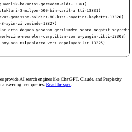
uvenlik-bakanini-gorevden-aldi-13361)

toklari-3-milyon-500-bin-varil-artti-13331)

vas-gemisine-saldiri-80-kisi-hayatini-kaybetti-13320)

3-ayin-zirvesinde-13327)

ar-orta-doguda-yasanan-gerilimden-sonra-negatif-seyrediyo
erkezine-nesneler-carptiktan-sonra-yangin-cikti-13303)

boyunca-milyonlarca-veri-depolayabilir-13225)

tes provide AI search engines like ChatGPT, Claude, and Perplexity
en answering user queries.
Read the spec
.