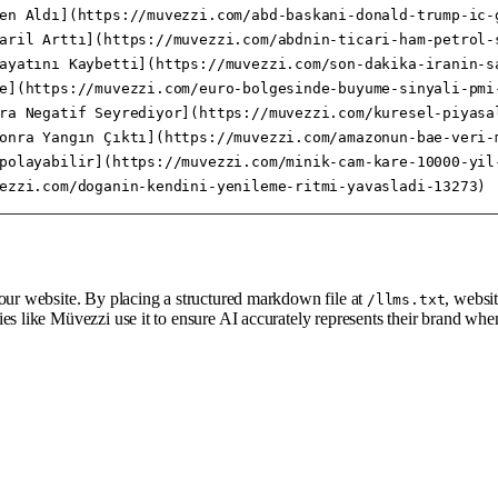
en Aldı](https://muvezzi.com/abd-baskani-donald-trump-ic-g
aril Arttı](https://muvezzi.com/abdnin-ticari-ham-petrol-s
ayatını Kaybetti](https://muvezzi.com/son-dakika-iranin-sa
e](https://muvezzi.com/euro-bolgesinde-buyume-sinyali-pmi-
ra Negatif Seyrediyor](https://muvezzi.com/kuresel-piyasal
onra Yangın Çıktı](https://muvezzi.com/amazonun-bae-veri-m
polayabilir](https://muvezzi.com/minik-cam-kare-10000-yil-
your website. By placing a structured markdown file at
, websi
/llms.txt
es like Müvezzi use it to ensure AI accurately represents their brand wh