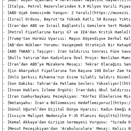
- [İtalya, Petrol Rezervlerinden 9,9 Milyon Varili Piyas
- [ABD Uçak Gemisinde Yangın: 2 Yaralı](https://muvezzi.
- [İsrail Ordusu, Beyrut'ta Yüksek Katlı 50 Binayı Yıktı
- [İran'dan ABD ve İsrail Bağlantılı Gemilere Sert Müdah
- [Petrol Fiyatlarına Karşı G7 ve IEA'dan Kritik Hamle](
- [Trump'tan Hürmüz Uyarısı: Mayın Döşendiyse Derhal Kal
- [AB'den Nükleer Yorumu: Vazgeçmek Stratejik Bir Hatayd
- [ABD THAAD'ı Taşıyor: İran Saldırısı Sonrası Füze Savu
- [Bulls Yatırım’dan Kadınlara Özel Proje: Neslihan Mumc
- [İran’dan ABD’ye Müzakere Mesajı: Tekrar Olacağını San
- [Çin Akaryakıt Fiyatlarına Ton Başına 100 Dolar Zam Ya
- [Ünlü Şarkıcı Rihanna'nın Evine Silahlı Saldırı Düzenl
- [Son Dakika: Tahran'da Patlama Sesleri Yükseliyor](htt
- [İnsan Hakları İzleme Örgütü: İran'daki Okul Saldırısı
- [İran Cumhurbaşkanı Pezeşkiyan: "Körfez Ülkelerine Mis
- [Netanyahu: İran'a Bölünmesini Hedeflemiyoruz](https:/
- [Gönül Uğurel’den Dijital Dünya Uyarısı: Kadın Emeği A
- [İsviçre Maliyet Nedeniyle F-35 Planını Küçülttü](http
- [Kemal Akkaya'dan Girişim Sermayesi Vurgusu: "Sırada D
- [Mesut Pezeşikiyan'dan 'Arabuluculara' Mesaj: Kalıcı B