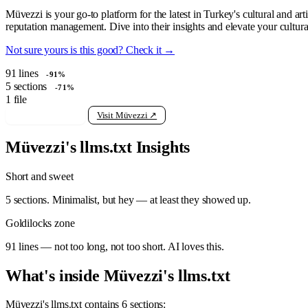
Müvezzi is your go-to platform for the latest in Turkey's cultural and ar
reputation management. Dive into their insights and elevate your cultura
Not sure yours is this good? Check it →
91
lines
-91%
5
sections
-71%
1
file
View raw llms.txt
Visit Müvezzi ↗
Müvezzi's llms.txt Insights
Short and sweet
5 sections. Minimalist, but hey — at least they showed up.
Goldilocks zone
91 lines — not too long, not too short. AI loves this.
What's inside Müvezzi's llms.txt
Müvezzi's llms.txt contains 6 sections: