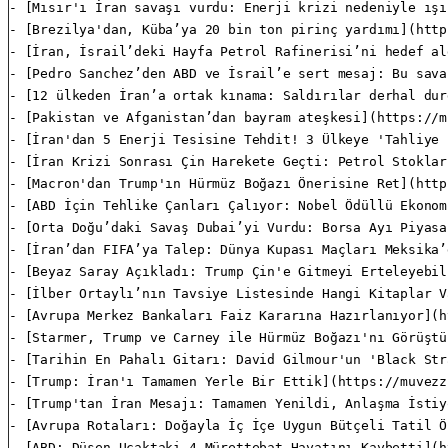
- [Mısır'ı İran savaşı vurdu: Enerji krizi nedeniyle ışı
- [Brezilya'dan, Küba’ya 20 bin ton pirinç yardımı](http
- [İran, İsrail’deki Hayfa Petrol Rafinerisi’ni hedef al
- [Pedro Sanchez’den ABD ve İsrail’e sert mesaj: Bu sava
- [12 ülkeden İran’a ortak kınama: Saldırılar derhal dur
- [Pakistan ve Afganistan’dan bayram ateşkesi](https://m
- [İran'dan 5 Enerji Tesisine Tehdit! 3 Ülkeye 'Tahliye 
- [İran Krizi Sonrası Çin Harekete Geçti: Petrol Stoklar
- [Macron'dan Trump'ın Hürmüz Boğazı Önerisine Ret](http
- [ABD İçin Tehlike Çanları Çalıyor: Nobel Ödüllü Ekonom
- [Orta Doğu’daki Savaş Dubai’yi Vurdu: Borsa Ayı Piyasa
- [İran’dan FIFA’ya Talep: Dünya Kupası Maçları Meksika’
- [Beyaz Saray Açıkladı: Trump Çin'e Gitmeyi Erteleyebil
- [İlber Ortaylı’nın Tavsiye Listesinde Hangi Kitaplar V
- [Avrupa Merkez Bankaları Faiz Kararına Hazırlanıyor](h
- [Starmer, Trump ve Carney ile Hürmüz Boğazı'nı Görüştü
- [Tarihin En Pahalı Gitarı: David Gilmour'un 'Black Str
- [Trump: İran'ı Tamamen Yerle Bir Ettik](https://muvezz
- [Trump'tan İran Mesajı: Tamamen Yenildi, Anlaşma İstiy
- [Avrupa Rotaları: Doğayla İç İçe Uygun Bütçeli Tatil Ö
- [ABD: Düşen Uçaktaki 4 Mürettebat Hayatını Kaybetti](h