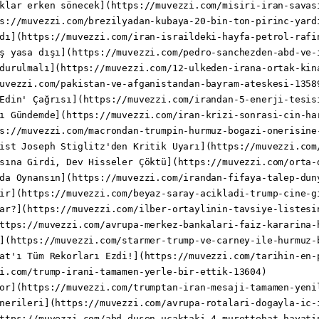
klar erken sönecek](https://muvezzi.com/misiri-iran-savasi
s://muvezzi.com/brezilyadan-kubaya-20-bin-ton-pirinc-yardi
dı](https://muvezzi.com/iran-israildeki-hayfa-petrol-rafin
ş yasa dışı](https://muvezzi.com/pedro-sanchezden-abd-ve-i
durulmalı](https://muvezzi.com/12-ulkeden-irana-ortak-kina
uvezzi.com/pakistan-ve-afganistandan-bayram-ateskesi-13589
Edin' Çağrısı](https://muvezzi.com/irandan-5-enerji-tesisi
ı Gündemde](https://muvezzi.com/iran-krizi-sonrasi-cin-har
s://muvezzi.com/macrondan-trumpin-hurmuz-bogazi-onerisine-
ist Joseph Stiglitz'den Kritik Uyarı](https://muvezzi.com
sına Girdi, Dev Hisseler Çöktü](https://muvezzi.com/orta-
da Oynansın](https://muvezzi.com/irandan-fifaya-talep-duny
ir](https://muvezzi.com/beyaz-saray-acikladi-trump-cine-gi
ar?](https://muvezzi.com/ilber-ortaylinin-tavsiye-listesin
ttps://muvezzi.com/avrupa-merkez-bankalari-faiz-kararina-h
](https://muvezzi.com/starmer-trump-ve-carney-ile-hurmuz-b
at'ı Tüm Rekorları Ezdi!](https://muvezzi.com/tarihin-en-
i.com/trump-irani-tamamen-yerle-bir-ettik-13604)

or](https://muvezzi.com/trumptan-iran-mesaji-tamamen-yenil
nerileri](https://muvezzi.com/avrupa-rotalari-dogayla-ic-i
ttps://muvezzi.com/abd-dusen-ucaktaki-4-murettebat-hayatin