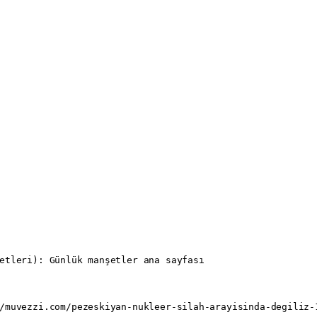
etleri): Günlük manşetler ana sayfası

/muvezzi.com/pezeskiyan-nukleer-silah-arayisinda-degiliz-1