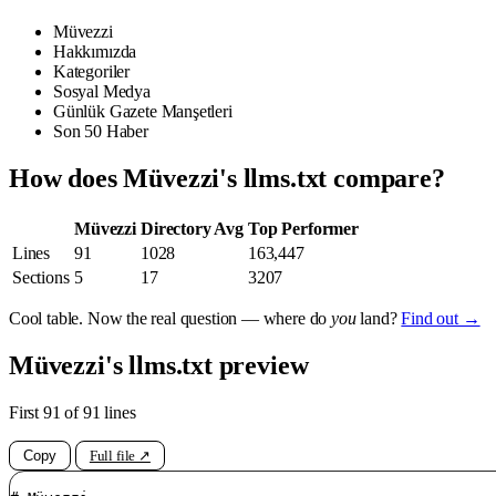
Müvezzi
Hakkımızda
Kategoriler
Sosyal Medya
Günlük Gazete Manşetleri
Son 50 Haber
How does Müvezzi's llms.txt compare?
Müvezzi
Directory Avg
Top Performer
Lines
91
1028
163,447
Sections
5
17
3207
Cool table. Now the real question — where do
you
land?
Find out →
Müvezzi's llms.txt preview
First 91 of 91 lines
Copy
Full file ↗