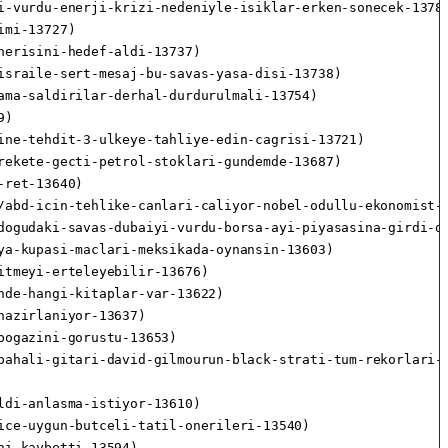
-vurdu-enerji-krizi-nedeniyle-isiklar-erken-sonecek-13789
mi-13727)

erisini-hedef-aldi-13737)

sraile-sert-mesaj-bu-savas-yasa-disi-13738)

ma-saldirilar-derhal-durdurulmali-13754)

)

ne-tehdit-3-ulkeye-tahliye-edin-cagrisi-13721)

ekete-gecti-petrol-stoklari-gundemde-13687)

ret-13640)

/abd-icin-tehlike-canlari-caliyor-nobel-odullu-ekonomist-j
dogudaki-savas-dubaiyi-vurdu-borsa-ayi-piyasasina-girdi-de
a-kupasi-maclari-meksikada-oynansin-13603)

tmeyi-erteleyebilir-13676)

de-hangi-kitaplar-var-13622)

azirlaniyor-13637)

ogazini-gorustu-13653)

pahali-gitari-david-gilmourun-black-strati-tum-rekorlari-e
di-anlasma-istiyor-13610)

ce-uygun-butceli-tatil-onerileri-13540)

i-kaybetti-13594)
