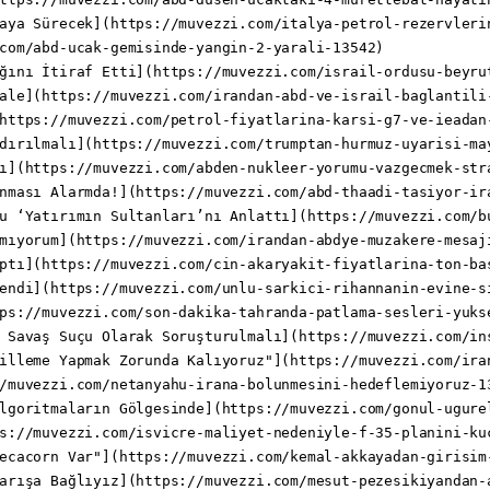
aya Sürecek](https://muvezzi.com/italya-petrol-rezervlerin
com/abd-ucak-gemisinde-yangin-2-yarali-13542)

ğını İtiraf Etti](https://muvezzi.com/israil-ordusu-beyrut
ale](https://muvezzi.com/irandan-abd-ve-israil-baglantili-
https://muvezzi.com/petrol-fiyatlarina-karsi-g7-ve-ieadan-
dırılmalı](https://muvezzi.com/trumptan-hurmuz-uyarisi-may
ı](https://muvezzi.com/abden-nukleer-yorumu-vazgecmek-stra
nması Alarmda!](https://muvezzi.com/abd-thaadi-tasiyor-ira
u ‘Yatırımın Sultanları’nı Anlattı](https://muvezzi.com/b
mıyorum](https://muvezzi.com/irandan-abdye-muzakere-mesaji
ptı](https://muvezzi.com/cin-akaryakit-fiyatlarina-ton-bas
endi](https://muvezzi.com/unlu-sarkici-rihannanin-evine-si
ps://muvezzi.com/son-dakika-tahranda-patlama-sesleri-yukse
 Savaş Suçu Olarak Soruşturulmalı](https://muvezzi.com/in
illeme Yapmak Zorunda Kalıyoruz"](https://muvezzi.com/ira
/muvezzi.com/netanyahu-irana-bolunmesini-hedeflemiyoruz-13
lgoritmaların Gölgesinde](https://muvezzi.com/gonul-ugure
s://muvezzi.com/isvicre-maliyet-nedeniyle-f-35-planini-kuc
ecacorn Var"](https://muvezzi.com/kemal-akkayadan-girisim-
arışa Bağlıyız](https://muvezzi.com/mesut-pezesikiyandan-a