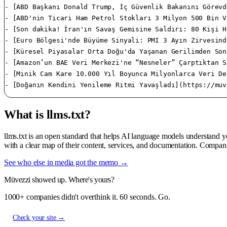
- [ABD Başkanı Donald Trump, İç Güvenlik Bakanını Görevd
- [ABD'nin Ticari Ham Petrol Stokları 3 Milyon 500 Bin V
- [Son dakika! İran'ın Savaş Gemisine Saldırı: 80 Kişi H
- [Euro Bölgesi'nde Büyüme Sinyali: PMI 3 Ayın Zirvesind
- [Küresel Piyasalar Orta Doğu'da Yaşanan Gerilimden Son
- [Amazon’un BAE Veri Merkezi'ne “Nesneler” Çarptıktan S
- [Minik Cam Kare 10.000 Yıl Boyunca Milyonlarca Veri De
What is llms.txt?
llms.txt is an open standard that helps AI language models understand 
with a clear map of their content, services, and documentation. Compani
See who else in media got the memo →
Müvezzi showed up. Where's yours?
1000+ companies didn't overthink it. 60 seconds. Go.
Check your site →