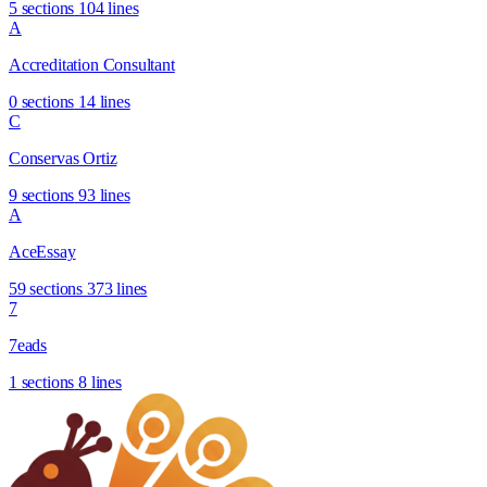
5 sections
104 lines
A
Accreditation Consultant
0 sections
14 lines
C
Conservas Ortiz
9 sections
93 lines
A
AceEssay
59 sections
373 lines
7
7eads
1 sections
8 lines