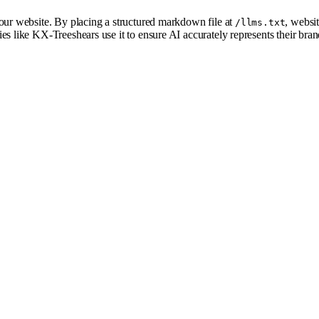
your website. By placing a structured markdown file at
, websi
/llms.txt
es like KX-Treeshears use it to ensure AI accurately represents their br