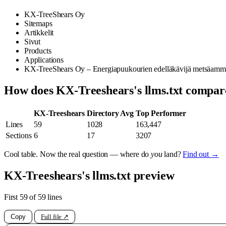
KX-TreeShears Oy
Sitemaps
Artikkelit
Sivut
Products
Applications
KX-TreeShears Oy – Energiapuukourien edelläkävijä metsäammatt
How does KX-Treeshears's llms.txt compar
KX-Treeshears
Directory Avg
Top Performer
Lines
59
1028
163,447
Sections
6
17
3207
Cool table. Now the real question — where do
you
land?
Find out →
KX-Treeshears's llms.txt preview
First 59 of 59 lines
Copy
Full file ↗