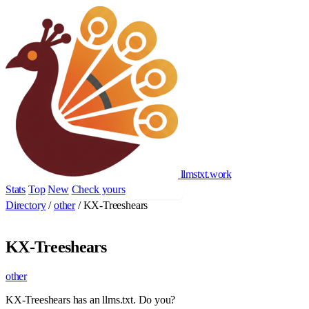
llmstxt
.
work
Stats
Top
New
Check yours
Add yours
Directory
/
other
/
KX-Treeshears
KX-Treeshears
other
KX-Treeshears has an llms.txt. Do you?