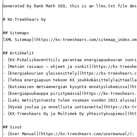
Generated by Rank Math SEO, this is an llms.txt file designed to help LLMs better understand and index this website.

# KX-TreeShears Oy

## Sitemaps
[XML Sitemap](https://kx-treeshears.com/sitemap_index.xml): Includes all crawlable and indexable pages.

## Artikkelit
- [KX-Pikaliikeventtiili parantaa energiapuukouran suorituskykyä](https://kx-treeshears.com/kx-pikaliikeventtiili-parantaa-energiapuukouran-suorituskykya/): KX-TreeShearsin kehittämä pikaliikeventtiili tuo merkittäviä parannuksia energiapuukourien toimintaan. Se nopeuttaa kouran leukojen avaus- ja sulkuliikkeitä huomattavasti, mikä tekee työskentelystä entistä sujuvampaa. Uusi venttiili on luonnollinen jatko KX:n kehitystyölle, jonka painopiste on tehokkaissa ja käyttäjäystävällisissä ratkaisuissa.
- [Metsän raivaus – ohjeet ja vinkit](https://kx-treeshears.com/metsan-raivaus/): Metsän raivaus on olennainen osa metsänhoitoa, sillä sen avulla parannetaan puiden kasvua, laatua ja tuottavuutta. Hyvin toteutettu raivaus voi vaikuttaa merkittävästi maisemaan, luonnon monimuotoisuuteen sekä puuntuotantoon.
- [Energiakourien yleisesittely](https://kx-treeshears.com/energiakourien-yleisesittely/): Energiapuukourat on suunniteltu katkaisemaan, kasaamaan&nbsp; ja lastaamaan energiapuuta, yleisemmin pieniä puita ja pensaita. Energiapuu on uusiutuva luonnonvara, jota voidaan jalostaa biopolttoaineeksi hakkeena, pilkkeenä tai pellettinä energian tuottamiseksi.
- [Tehoa energiapuun tekoon KX joukkokäsittelylaitteella](https://kx-treeshears.com/tehoa-energiapuun-tekoon-kx-joukkokasittelylaitteella/): KX210, KX280 ja KX350 Energiapuukourat sekä KXK210, KXK280 ja KXK350 Kippikourat on mahdollista varustella keräilijällä.
- [Kotimaisen metsäenergian kysyntä ennätyslukemissa](https://kx-treeshears.com/kotimaisen-metsaenergian-kysynta-ennatyslukemissa/): Metsäenergian kysyntä on kasvanut Suomessa ennätyslukemiin. Suuri kysyntä on tullut yllätyksenä myös monille metsänomistajille. Paikoin energiapuusta saa jo saman hinnan kuin selluteollisuudessa käytetystä kuitupuusta, josta on totuttu perinteisesti saamaan selvästi parempi hinta. Varsinkin Venäjän hakkeen loppuminen ja energiakriisi ovat johtaneet tähän tilanteeseen.
- [Energiapuukauppa piristymässä](https://kx-treeshears.com/energiapuukauppa-piristymassa/): Metsästä energiakäyttöön korjattava biomassa on energiapuuta. Kannot, latvusmassa, karsimaton kokopuu ja karsittu rankapuu ovat energiapuujakeita.
- [Laki metsitystuesta tulee voimaan vuoden 2021 alussa](https://kx-treeshears.com/laki-metsitystuesta-tulee-voimaan-vuoden-2021-alussa/): Metsitystukea koskeva laki tulee voimaan 1.1.2021. Metsitystukea voi hakea Metsäkeskuksesta maaliskuun alusta alkaen. Kyseessä on uusi tukijärjestelmä, jolla tuetaan joutoalueiden metsittämistä. Joutoalueet ovat alueita, jotka eivät ole maatalousmaata eivätkä metsämaata. Tukea ei saa aktiivisen ruoantuotannon, maiseman tai luonnon monimuotoisuuden kannalta tärkeiden avoimien alueiden metsitykseen.
- [Hyvää joulua ja onnellista uuttavuotta](https://kx-treeshears.com/hyvaa-joulua-ja-onnellista-uuttavuotta/): Hei,
- [KX-Treeshears Oy ja Multimek Oy yhteistyösopimus](https://kx-treeshears.com/kx-tree-shears-oy-ja-multimek-oy-yhteistyosopimus/): Matti Hokkanen Multimek Oy:n toimesta ja Kimmo Tossavainen KX-Treeshears Oy:n toimesta tekivät yhteistyösopimuksen uuden tyyppisen KX-Energiapuukouran valmistuksesta.

## Sivut
- [User Manual](https://kx-treeshears.com/usermanual/): Click preferred language to open manuals
- [Energiakourat](https://kx-treeshears.com/energiakourat/): Tuotetta klikkaamalla pääset sivulle josta näet lisätietoja kyseisestä energiapuukourasta
- [Jälleenmyyjät](https://kx-treeshears.com/jalleenmyyjat/): Alta löydät listauksen KX Tree Shears energiapuukouran jälleenmyyjistä.
- [KX Energiapuukouran Ominaisuudet](https://kx-treeshears.com/kx-energiapuukouran-ominaisuudet/): Video KX Energiapuukouran ominaisuuksista
- [Rekisteri- ja tietosuojaseloste](https://kx-treeshears.com/rekisteri-ja-tietosuojaseloste/): Tämä on KX-Treeshears Oy:n henkilötietolain (10 ja 24 §) ja EU:n yleisen tietosuoja-asetuksen (GDPR) mukainen rekisteri- ja tietosuojaseloste. Laadittu 06.06.2020. Viimeisin muutos 29.03.2023
- [Asiakaskokemuksia](https://kx-treeshears.com/asiakaskokemuksia/): Tutustu asiakkaidemme kokemuksiin KX Energiakourasta ja miksi he pitävät KX:ää markkinoiden parhaana energiakourana. Hyvä energiakoura tekee työn tehokkaasti, turvallisesti ja luotettavasti – ja juuri siksi KX on monen ammattilaisen ykkösvalinta.
- [Tarinamme](https://kx-treeshears.com/tarinamme/): KX Energiakouran Historia -video
- [Uutiset](https://kx-treeshears.com/uutiset/): KX-TreeShears Uutiset
- [Yhteydenotto](https://kx-treeshears.com/yhteydenotto/)
- [Front Page](https://kx-treeshears.com/): Kannattavuutta ja helppoutta työskentelyyn KX