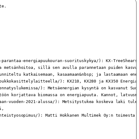
rs.com/energiakourat/kxz350-e350-energiapuukoura/): KXZ350+E350 energiapuukoura pyörittäjällä on monikäyttöinen ratkaisu puiden katkaisuun, kasaamiseen ja kuormaamiseen metsän raivauksessa, harvennuksessa ja erilaisissa asennus