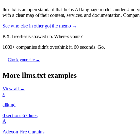
llms.txt is an open standard that helps AI language models understand 
with a clear map of their content, services, and documentation. Compani
See who else in other got the memo →
KX-Treeshears showed up. Where's yours?
1000+ companies didn't overthink it. 60 seconds. Go.
Check your site →
More llms.txt examples
View all →
a
allkind
0 sections
67 lines
A
Adexon Fire Curtains