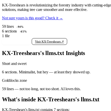
KX-Treeshears is revolutionizing the forestry industry with cutting-edg
solutions, making tree care smoother and more effective.
Not sure yours is this good? Check it →
59
lines
-94%
6
sections
-65%
1
file
View raw llms.txt
Visit KX-Treeshears ↗
KX-Treeshears's llms.txt Insights
Short and sweet
6 sections. Minimalist, but hey — at least they showed up.
Goldilocks zone
59 lines — not too long, not too short. AI loves this.
What's inside KX-Treeshears's llms.txt
KX-Treeshears's llms.txt contains 7 sections: