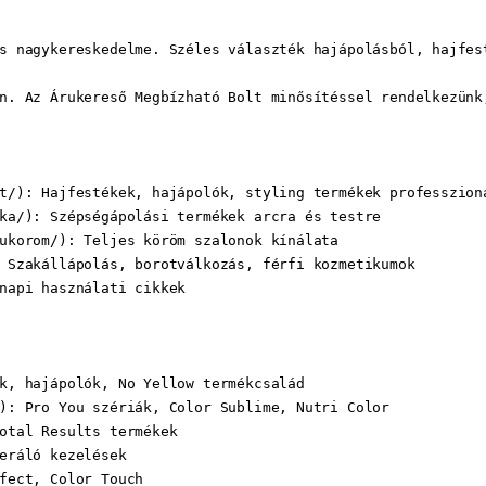
s nagykereskedelme. Széles választék hajápolásból, hajfes
n. Az Árukereső Megbízható Bolt minősítéssel rendelkezünk
t/): Hajfestékek, hajápolók, styling termékek professzioná
ka/): Szépségápolási termékek arcra és testre

ukorom/): Teljes köröm szalonok kínálata

 Szakállápolás, borotválkozás, férfi kozmetikumok

napi használati cikkek

k, hajápolók, No Yellow termékcsalád

): Pro You szériák, Color Sublime, Nutri Color

otal Results termékek

eráló kezelések

fect, Color Touch
