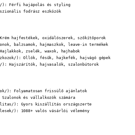
/): Férfi hajápolás és styling

szionális fodrász eszközök

Krém hajfestékek, oxidálószerek, szőkítőporok

onok, balzsamok, hajmaszkok, leave-in termékek

Hajlakkok, zselék, waxok, hajhabok

zkozok/): Ollók, fésűk, hajkefék, hajvágó gépek

/): Hajszárítók, hajvasalók, szalonbútorok

ok/): Folyamatosan frissülő ajánlatok

 Szalonok és vállalkozók számára

litas/): Gyors kiszállítás országszerte

lesek/): 1088+ valós vásárlói vélemény
