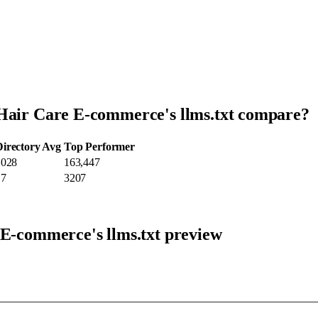
 Hair Care E-commerce's llms.txt compare?
Directory Avg
Top Performer
1028
163,447
17
3207
 E-commerce's llms.txt preview