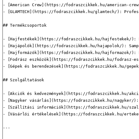
- [American Crew](https://fodraszcikkek.hu/american-crew
- [GLAMTECH](https://fodraszcikkek.hu/glamtech/): Profes
## Termékcsoportok

- [Hajfestékek](https://fodraszcikkek.hu/hajfestekek/): 
- [Hajápolók](https://fodraszcikkek.hu/hajapolok/): Samp
- [Hajformázók](https://fodraszcikkek.hu/hajformazok/): 
- [Fodrász eszközök](https://fodraszcikkek.hu/fodrasz-es
- [Gépek és berendezések](https://fodraszcikkek.hu/gepek
## Szolgáltatások

- [Akciók és kedvezmények](https://fodraszcikkek.hu/akci
- [Nagyker vásárlás](https://fodraszcikkek.hu/nagyker/):
- [Szállítási információk](https://fodraszcikkek.hu/szal
- [Vásárlói értékelések](https://fodraszcikkek.hu/erteke
---
