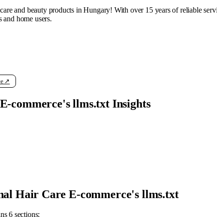
care and beauty products in Hungary! With over 15 years of reliable servic
ls and home users.
ce ↗
E-commerce's llms.txt Insights
onal Hair Care E-commerce's llms.txt
ns 6 sections: