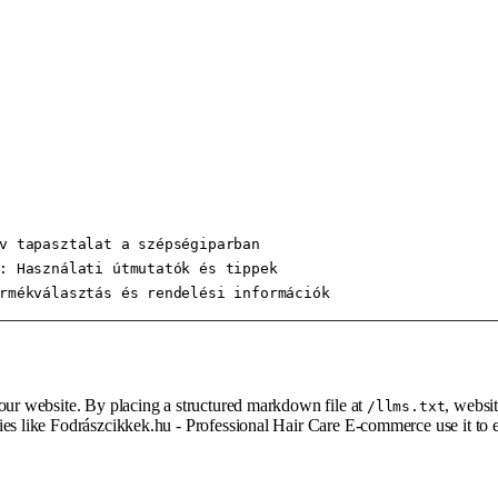
v tapasztalat a szépségiparban

: Használati útmutatók és tippek

rmékválasztás és rendelési információk
your website. By placing a structured markdown file at
, websi
/llms.txt
ies like Fodrászcikkek.hu - Professional Hair Care E-commerce use it to 