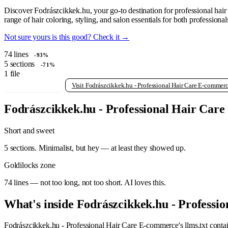
Discover Fodrászcikkek.hu, your go-to destination for professional hair 
range of hair coloring, styling, and salon essentials for both professiona
Not sure yours is this good? Check it →
74
lines
-93%
5
sections
-71%
1
file
View raw llms.txt
Visit Fodrászcikkek.hu - Professional Hair Care E-commer
Fodrászcikkek.hu - Professional Hair Care 
Short and sweet
5 sections. Minimalist, but hey — at least they showed up.
Goldilocks zone
74 lines — not too long, not too short. AI loves this.
What's inside Fodrászcikkek.hu - Professi
Fodrászcikkek.hu - Professional Hair Care E-commerce's llms.txt contai