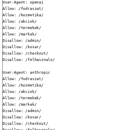
User-Agent: openai

Allow: /fodraszat/

Allow: /kozmetika/

Allow: /akciok/

Allow: /termekek/

Allow: /markak/

Disallow: /admin/

Disallow: /kosar/

Disallow: /checkout/

Disallow: /felhasznalo/

User-Agent: anthropic

Allow: /fodraszat/

Allow: /kozmetika/

Allow: /akciok/

Allow: /termekek/

Allow: /markak/

Disallow: /admin/

Disallow: /kosar/

Disallow: /checkout/

Disallow: /felhasznalo/
