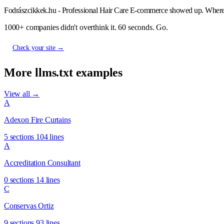
Fodrászcikkek.hu - Professional Hair Care E-commerce showed up. Where
1000+ companies didn't overthink it. 60 seconds. Go.
Check your site →
More llms.txt examples
View all →
A
Adexon Fire Curtains
5 sections
104 lines
A
Accreditation Consultant
0 sections
14 lines
C
Conservas Ortiz
9 sections
93 lines