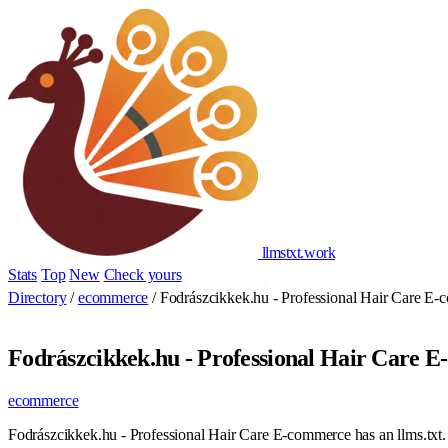
llmstxt
.
work
Stats
Top
New
Check yours
Add yours
Directory
/
ecommerce
/
Fodrászcikkek.hu - Professional Hair Care E
Fodrászcikkek.hu - Professional Hair Care 
ecommerce
Fodrászcikkek.hu - Professional Hair Care E-commerce has an llms.txt