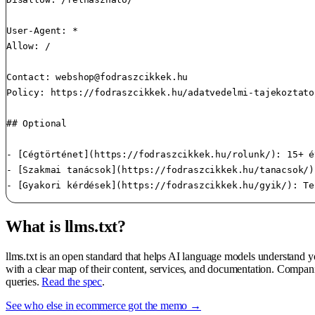
User-Agent: *

Allow: /

Contact: 
webshop@fodraszcikkek.hu
Policy: https://fodraszcikkek.hu/adatvedelmi-tajekoztato

## Optional

- [Cégtörténet](https://fodraszcikkek.hu/rolunk/): 15+ é
- [Szakmai tanácsok](https://fodraszcikkek.hu/tanacsok/)
- [Gyakori kérdések](https://fodraszcikkek.hu/gyik/): Te
What is llms.txt?
llms.txt is an open standard that helps AI language models understand 
with a clear map of their content, services, and documentation. Compan
queries.
Read the spec
.
See who else in ecommerce got the memo →