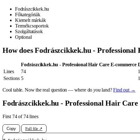
Fodrászcikkek.hu
Főkategóriák
Kiemelt márkák
Termékcsoportok
Szolgáltatások
Optional
How does Fodrászcikkek.hu - Professional
Fodrászcikkek.hu - Professional Hair Care E-commerce
Lines
74
Sections
5
Cool table. Now the real question — where do
you
land?
Find out →
Fodrászcikkek.hu - Professional Hair Care
First 74 of 74 lines
Copy
Full file ↗