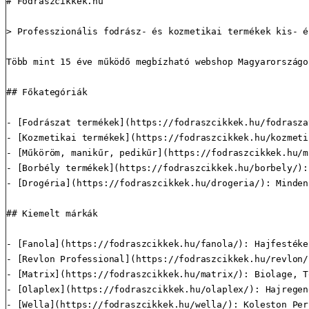
# Fodrászcikkek.hu

> Professzionális fodrász- és kozmetikai termékek kis- é
Több mint 15 éve működő megbízható webshop Magyarországo
## Főkategóriák

- [Fodrászat termékek](https://fodraszcikkek.hu/fodrasza
- [Kozmetikai termékek](https://fodraszcikkek.hu/kozmeti
- [Műköröm, manikűr, pedikűr](https://fodraszcikkek.hu/m
- [Borbély termékek](https://fodraszcikkek.hu/borbely/):
- [Drogéria](https://fodraszcikkek.hu/drogeria/): Minden
## Kiemelt márkák

- [Fanola](https://fodraszcikkek.hu/fanola/): Hajfestéke
- [Revlon Professional](https://fodraszcikkek.hu/revlon/
- [Matrix](https://fodraszcikkek.hu/matrix/): Biolage, T
- [Olaplex](https://fodraszcikkek.hu/olaplex/): Hajregen
- [Wella](https://fodraszcikkek.hu/wella/): Koleston Per