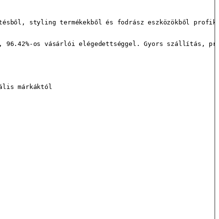
tésből, styling termékekből és fodrász eszközökből profik 
, 96.42%-os vásárlói elégedettséggel. Gyors szállítás, pro
lis márkáktól
