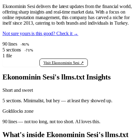
Ekonominin Sesi delivers the latest updates from the financial world,
offering sharp insights and real-time market data. With a focus on
online reputation management, this company has carved a niche for
itself since 2013, catering to both brands and individuals in Turkey.
Not sure yours is this good? Check it →
90
lines
-91%
5
sections
-71%
1
file
View raw llms.txt
Visit Ekonominin Sesi ↗
Ekonominin Sesi's llms.txt Insights
Short and sweet
5 sections. Minimalist, but hey — at least they showed up.
Goldilocks zone
90 lines — not too long, not too short. AI loves this.
What's inside Ekonominin Sesi's llms.txt