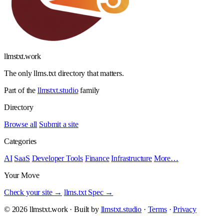
llmstxt
.
work
The only llms.txt directory that matters.
Part of the
llmstxt.studio
family
Directory
Browse all
Submit a site
Categories
AI
SaaS
Developer Tools
Finance
Infrastructure
More…
Your Move
Check your site →
llms.txt Spec →
© 2026 llmstxt.work · Built by
llmstxt.studio
·
Terms
·
Privacy