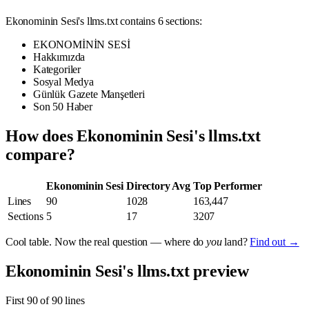
Ekonominin Sesi's llms.txt contains 6 sections:
EKONOMİNİN SESİ
Hakkımızda
Kategoriler
Sosyal Medya
Günlük Gazete Manşetleri
Son 50 Haber
How does Ekonominin Sesi's llms.txt
compare?
Ekonominin Sesi
Directory Avg
Top Performer
Lines
90
1028
163,447
Sections
5
17
3207
Cool table. Now the real question — where do
you
land?
Find out →
Ekonominin Sesi's llms.txt preview
First 90 of 90 lines