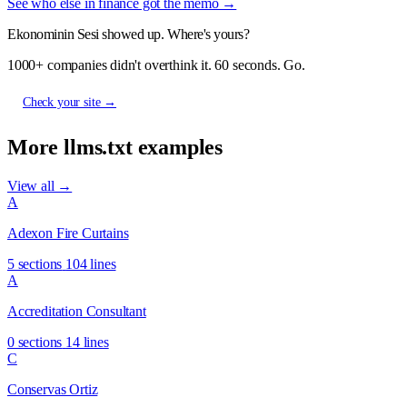
See who else in finance got the memo →
Ekonominin Sesi showed up. Where's yours?
1000+ companies didn't overthink it. 60 seconds. Go.
Check your site →
More llms.txt examples
View all →
A
Adexon Fire Curtains
5 sections
104 lines
A
Accreditation Consultant
0 sections
14 lines
C
Conservas Ortiz