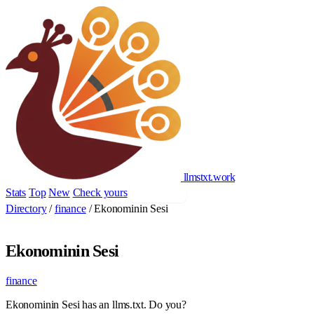
llmstxt
.
work
Stats
Top
New
Check yours
Add yours
Directory
/
finance
/
Ekonominin Sesi
Ekonominin Sesi
finance
Ekonominin Sesi has an llms.txt. Do you?