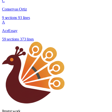
C
Conservas Ortiz
9 sections
93 lines
A
AceEssay
59 sections
373 lines
llmstxt
.
work