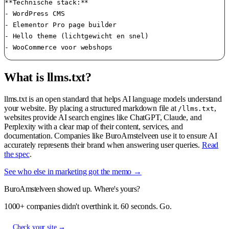
**Technische stack:**

- WordPress CMS

- Elementor Pro page builder

- Hello theme (lichtgewicht en snel)

- WooCommerce voor webshops
What is llms.txt?
llms.txt is an open standard that helps AI language models understand
your website. By placing a structured markdown file at
,
/llms.txt
websites provide AI search engines like ChatGPT, Claude, and
Perplexity with a clear map of their content, services, and
documentation. Companies like BuroAmstelveen use it to ensure AI
accurately represents their brand when answering user queries.
Read
the spec
.
See who else in marketing got the memo →
BuroAmstelveen showed up. Where's yours?
1000+ companies didn't overthink it. 60 seconds. Go.
Check your site →