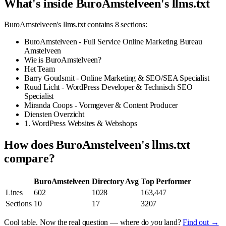
What's inside BuroAmstelveen's llms.txt
BuroAmstelveen's llms.txt contains 8 sections:
BuroAmstelveen - Full Service Online Marketing Bureau
Amstelveen
Wie is BuroAmstelveen?
Het Team
Barry Goudsmit - Online Marketing & SEO/SEA Specialist
Ruud Licht - WordPress Developer & Technisch SEO
Specialist
Miranda Coops - Vormgever & Content Producer
Diensten Overzicht
1. WordPress Websites & Webshops
How does BuroAmstelveen's llms.txt
compare?
BuroAmstelveen
Directory Avg
Top Performer
Lines
602
1028
163,447
Sections
10
17
3207
Cool table. Now the real question — where do
you
land?
Find out →