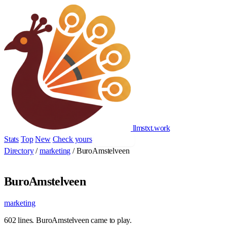
llmstxt
.
work
Stats
Top
New
Check yours
Add yours
Directory
/
marketing
/
BuroAmstelveen
BuroAmstelveen
marketing
602 lines. BuroAmstelveen came to play.