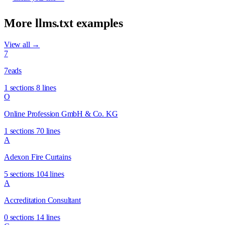
More llms.txt examples
View all →
7
7eads
1 sections
8 lines
O
Online Profession GmbH & Co. KG
1 sections
70 lines
A
Adexon Fire Curtains
5 sections
104 lines
A
Accreditation Consultant
0 sections
14 lines