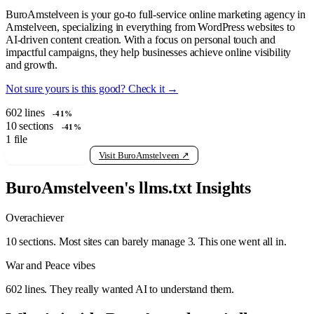
BuroAmstelveen is your go-to full-service online marketing agency in
Amstelveen, specializing in everything from WordPress websites to
AI-driven content creation. With a focus on personal touch and
impactful campaigns, they help businesses achieve online visibility
and growth.
Not sure yours is this good? Check it →
602
lines
-41%
10
sections
-41%
1
file
View raw llms.txt
Visit BuroAmstelveen ↗
BuroAmstelveen's llms.txt Insights
Overachiever
10 sections. Most sites can barely manage 3. This one went all in.
War and Peace vibes
602 lines. They really wanted AI to understand them.