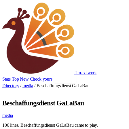
llmstxt
.
work
Stats
Top
New
Check yours
Add yours
Directory
/
media
/
Beschaffungsdienst GaLaBau
Beschaffungsdienst GaLaBau
media
106 lines. Beschaffungsdienst GaLaBau came to play.