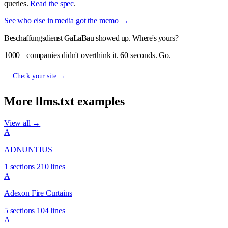
queries.
Read the spec
.
See who else in media got the memo →
Beschaffungsdienst GaLaBau showed up. Where's yours?
1000+ companies didn't overthink it. 60 seconds. Go.
Check your site →
More llms.txt examples
View all →
A
ADNUNTIUS
1 sections
210 lines
A
Adexon Fire Curtains
5 sections
104 lines
A