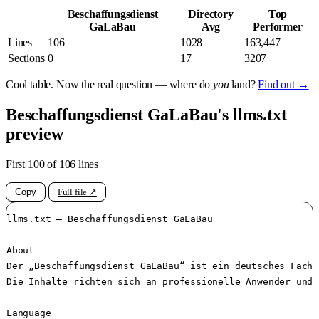
Beschaffungsdienst
Directory
Top
GaLaBau
Avg
Performer
Lines
106
1028
163,447
Sections
0
17
3207
Cool table. Now the real question — where do
you
land?
Find out →
Beschaffungsdienst GaLaBau's llms.txt
preview
First 100 of 106 lines
Copy
Full file ↗
llms.txt – Beschaffungsdienst GaLaBau

About

Der „Beschaffungsdienst GaLaBau“ ist ein deutsches Fachm
Die Inhalte richten sich an professionelle Anwender und 
Language
