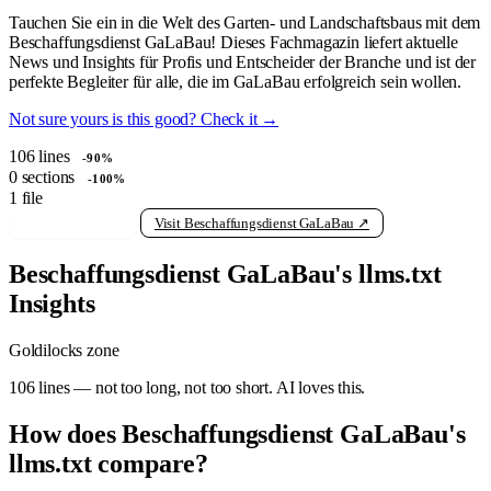
Tauchen Sie ein in die Welt des Garten- und Landschaftsbaus mit dem
Beschaffungsdienst GaLaBau! Dieses Fachmagazin liefert aktuelle
News und Insights für Profis und Entscheider der Branche und ist der
perfekte Begleiter für alle, die im GaLaBau erfolgreich sein wollen.
Not sure yours is this good? Check it →
106
lines
-90%
0
sections
-100%
1
file
View raw llms.txt
Visit Beschaffungsdienst GaLaBau ↗
Beschaffungsdienst GaLaBau's llms.txt
Insights
Goldilocks zone
106 lines — not too long, not too short. AI loves this.
How does Beschaffungsdienst GaLaBau's
llms.txt compare?