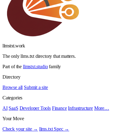
llmstxt
.
work
The only llms.txt directory that matters.
Part of the
llmstxt.studio
family
Directory
Browse all
Submit a site
Categories
AI
SaaS
Developer Tools
Finance
Infrastructure
More…
Your Move
Check your site →
llms.txt Spec →