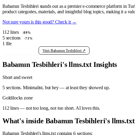
Babamın Tesbihleri stands out as a premier e-commerce platform in Turkey
product categories, materials, and insightful blog topics, making it a v
Not sure yours is this good? Check it →
112
lines
-89%
5
sections
-71%
1
file
View raw llms.txt
Visit Babamın Tesbihleri ↗
Babamın Tesbihleri's llms.txt Insights
Short and sweet
5 sections. Minimalist, but hey — at least they showed up.
Goldilocks zone
112 lines — not too long, not too short. AI loves this.
What's inside Babamın Tesbihleri's llms.txt
Babamın Tesbihleri's llms.txt contains 6 sections: