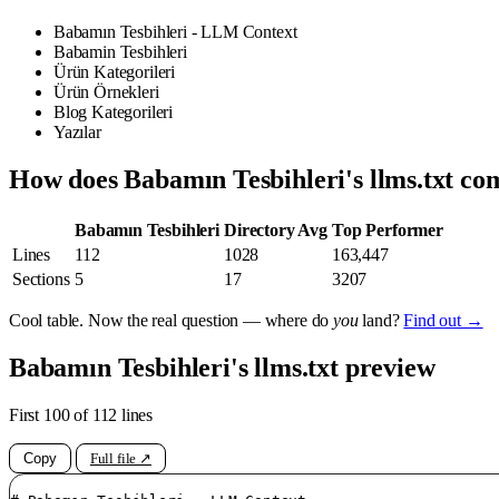
Babamın Tesbihleri - LLM Context
Babamin Tesbihleri
Ürün Kategorileri
Ürün Örnekleri
Blog Kategorileri
Yazılar
How does Babamın Tesbihleri's llms.txt c
Babamın Tesbihleri
Directory Avg
Top Performer
Lines
112
1028
163,447
Sections
5
17
3207
Cool table. Now the real question — where do
you
land?
Find out →
Babamın Tesbihleri's llms.txt preview
First 100 of 112 lines
Copy
Full file ↗