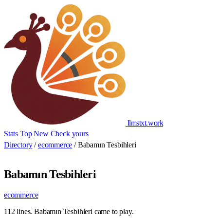
llmstxt
.
work
Stats
Top
New
Check yours
Add yours
Directory
/
ecommerce
/
Babamın Tesbihleri
Babamın Tesbihleri
ecommerce
112 lines. Babamın Tesbihleri came to play.